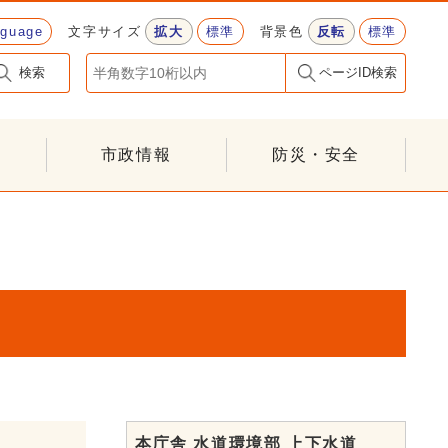
nguage
文字サイズ
拡大
標準
背景色
反転
標準
検索
ページID検索
市政情報
防災・安全
本庁舎 水道環境部 上下水道