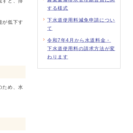
流すと、排
する様式
下水道使用料減免申請につい
能が低下す
て
令和7年4月から水道料金・
下水道使用料の請求方法が変
わります
のため、水