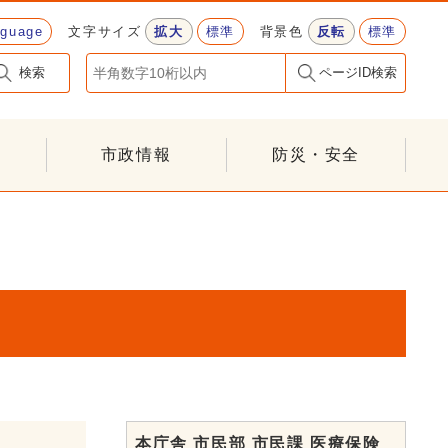
nguage
文字サイズ
拡大
標準
背景色
反転
標準
検索
ページID検索
市政情報
防災・安全
本庁舎 市民部 市民課 医療保険