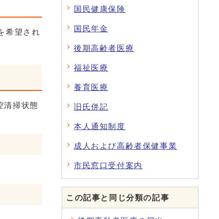
国民健康保険
国民年金
を希望され
後期高齢者医療
福祉医療
養育医療
腔清掃状態
旧氏併記
本人通知制度
成人および高齢者保健事業
市民窓口受付案内
この記事と同じ分類の記事