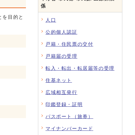
係
とを目的と
人口
公的個人認証
戸籍・住民票の交付
戸籍届の受理
転入・転出・転居届等の受理
住基ネット
広域相互発行
印鑑登録・証明
パスポート（旅券）
マイナンバーカード