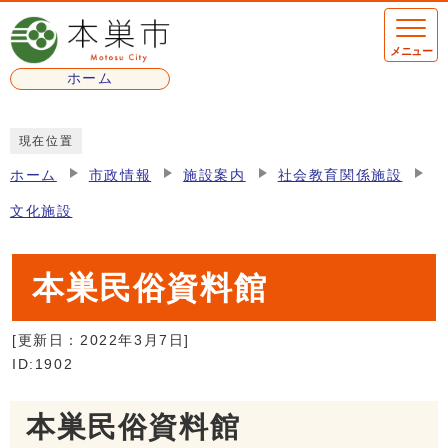
ページの先頭です
メニュー
ホーム
ここから本文です
現在位置
ホーム
市政情報
施設案内
社会教育関係施設
文化施設
本巣民俗資料館
[更新日：
2022年3月7日
]
ID:1902
本巣民俗資料館