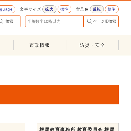
nguage
文字サイズ
拡大
標準
背景色
反転
標準
検索
ページID検索
市政情報
防災・安全
根尾教育事務所 教育委員会 根尾