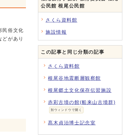
公民館 根尾公民館
さくら資料館
形民俗文化
施設情報
などがあり
この記事と同じ分類の記事
さくら資料館
根尾谷地震断層観察館
根尾郷土文化保存伝習施設
赤彩古墳の館(船来山古墳群)
別ウィンドウで開く
髙木貞治博士記念室