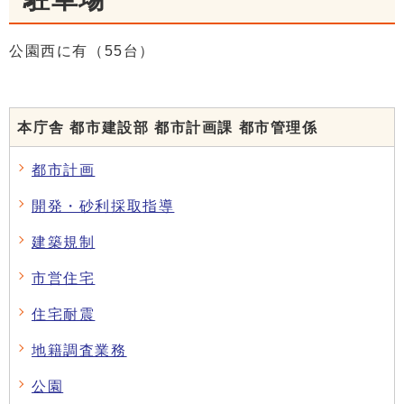
公園西に有（55台）
本庁舎 都市建設部 都市計画課 都市管理係
都市計画
開発・砂利採取指導
建築規制
市営住宅
住宅耐震
地籍調査業務
公園