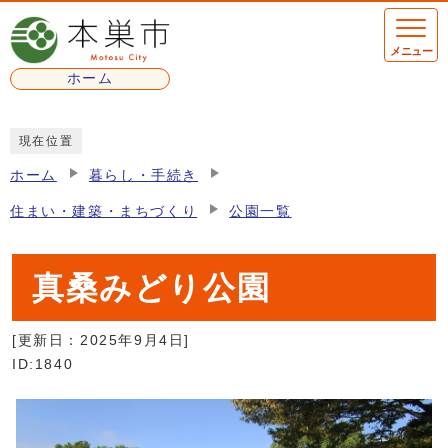
ページの先頭です
メニュー
ホーム
ここから本文です
現在位置
ホーム
暮らし・手続き
住まい・建築・まちづくり
公園一覧
真桑みどり公園
[更新日：
2025年9月4日
]
ID:1840