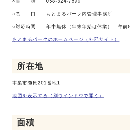
○電 話 058-324-7899
○窓 口 もとまるパーク内管理事務所
○対応時間 年中無休（年末年始は休業） 午前8時
もとまるパークのホームページ（外部サイト）
←
所在地
本巣市随原201番地1
地図を表示する
（別ウインドウで開く）
面積