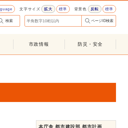
nguage
文字サイズ
拡大
標準
背景色
反転
標準
検索
ページID検索
市政情報
防災・安全
本庁舎 都市建設部 都市計画