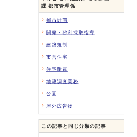
課 都市管理係
都市計画
開発・砂利採取指導
建築規制
市営住宅
住宅耐震
地籍調査業務
公園
屋外広告物
この記事と同じ分類の記事