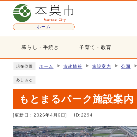
ページの先頭です
ホーム
暮らし・手続き
子育て・教育
ここから本文です
ホーム
市政情報
施設案内
公園
現在位置
あしあと
もとまるパーク施設案内
[更新日：
2026年4月6日
]
ID:2294