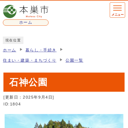
ページの先頭です
メニュー
ホーム
ここから本文です
現在位置
ホーム
暮らし・手続き
住まい・建築・まちづくり
公園一覧
石神公園
[更新日：
2025年9月4日
]
ID:1804