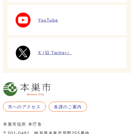
YouTube
X (旧 Twitter）
市へのアクセス
各課のご案内
本巣市役所 本庁舎
〒501-0491 岐阜県本巣市早野255番地