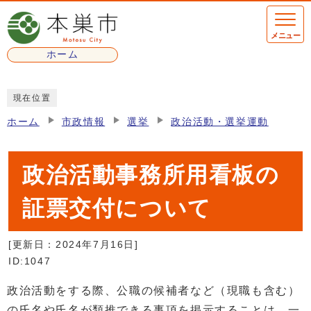
ページの先頭です
メニュー
ホーム
ここから本文です
現在位置
ホーム
市政情報
選挙
政治活動・選挙運動
政治活動事務所用看板の
証票交付について
[更新日：
2024年7月16日
]
ID:1047
政治活動をする際、公職の候補者など（現職も含む）
の氏名や氏名が類推できる事項を掲示することは、一