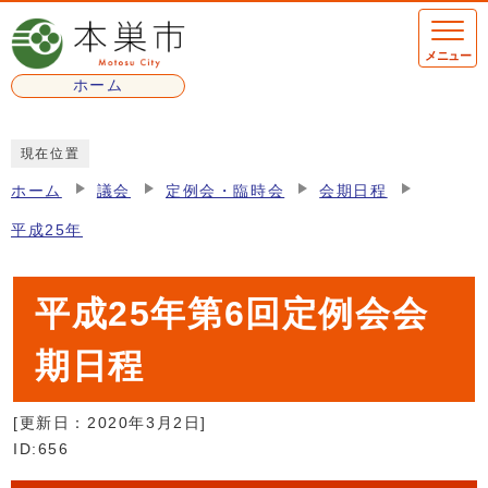
ページの先頭です
メニュー
ホーム
ここから本文です
現在位置
ホーム
議会
定例会・臨時会
会期日程
平成25年
平成25年第6回定例会会
期日程
[更新日：
2020年3月2日
]
ID:656