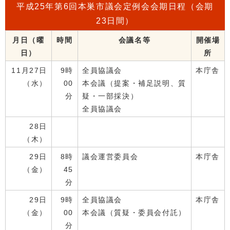
平成25年第6回本巣市議会定例会会期日程（会期
23日間）
月日（曜
時間
会議名等
開催場
日）
所
11月27日
9時
全員協議会
本庁舎
（水）
00
本会議（提案・補足説明、質
分
疑・一部採決）
全員協議会
28日
（木）
29日
8時
議会運営委員会
本庁舎
（金）
45
分
29日
9時
全員協議会
本庁舎
（金）
00
本会議（質疑・委員会付託）
分