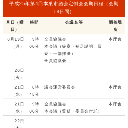
平成25年第4回本巣市議会定例会会期日程（会期
18日間）
月日（曜
時間
会議名等
開催場
日）
所
8月19日
9時
全員協議会
本庁舎
（月）
00分
本会議（提案・補足説明、質
疑・一部採決）
全員協議会
20日
（火）
21日
8時
議会運営委員会
本庁舎
（水）
45分
21日
9時
全員協議会
本庁舎
（水）
00分
本会議（質疑・委員会付託）
22日