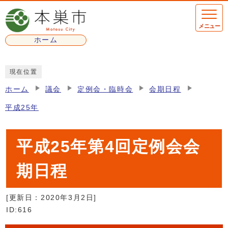
ページの先頭です
メニュー
ホーム
ここから本文です
現在位置
ホーム
議会
定例会・臨時会
会期日程
平成25年
平成25年第4回定例会会
期日程
[更新日：
2020年3月2日
]
ID:616