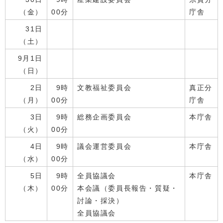
（金）
00分
庁舎
31日
（土）
9月1日
（日）
2日
9時
文教福祉委員会
真正分
（月）
00分
庁舎
3日
9時
総務企画委員会
本庁舎
（火）
00分
4日
9時
議会運営委員会
本庁舎
（水）
00分
5日
9時
全員協議会
本庁舎
（木）
00分
本会議（委員長報告・質疑・
討論・採決）
全員協議会