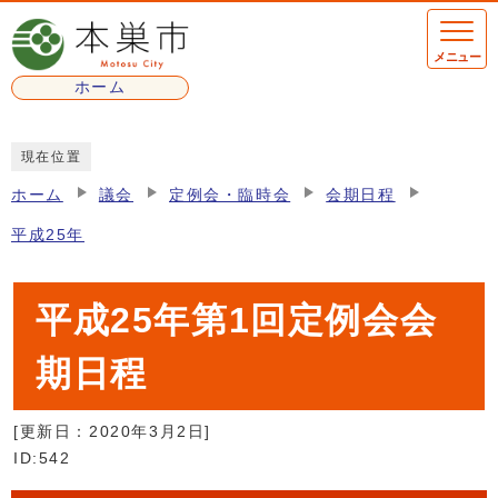
ページの先頭です
メニュー
ホーム
ここから本文です
現在位置
ホーム
議会
定例会・臨時会
会期日程
平成25年
平成25年第1回定例会会
期日程
[更新日：
2020年3月2日
]
ID:542