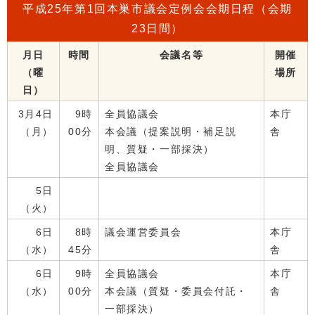
平成25年第1回本巣市議会定例会会期日程（会期
23日間）
月日
時間
会議名等
開催
（曜
場所
日）
3月4日
9時
全員協議会
本庁
（月）
00分
本会議（提案説明・補足説
舎
明、質疑・一部採決）
全員協議会
5日
（火）
6日
8時
議会運営委員会
本庁
（水）
45分
舎
6日
9時
全員協議会
本庁
（水）
00分
本会議（質疑・委員会付託・
舎
一部採決）