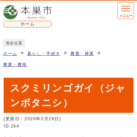
ページの先頭です
メニュー
ホーム
ここから本文です
現在位置
ホーム
暮らし・手続き
農業・林業
農業・農地
スクミリンゴガイ（ジャ
ンボタニシ）
[更新日：
2020年2月28日
]
ID:264