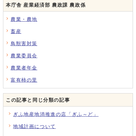
本庁舎 産業経済部 農政課 農政係
農業・農地
畜産
鳥獣害対策
農業委員会
農業者年金
富有柿の里
この記事と同じ分類の記事
ぎふ地産地消推進の店「ぎふ～ど」
地域計画について