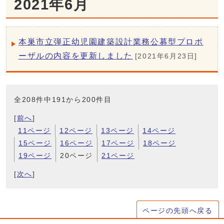
2021年6月
本巣市立弾正幼児園建築設計業務公募型プロポ
ーザルの内容を更新しました
[2021年6月23日]
全208件中191から200件目
[
前へ
]
11ページ
12ページ
13ページ
14ページ
15ページ
16ページ
17ページ
18ページ
19ページ
20ページ
21ページ
[
次へ
]
ページの先頭へ戻る