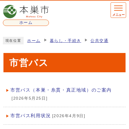
ページの先頭です
メニュー
ホーム
ここから本文です
ホーム
暮らし・手続き
公共交通
現在位置
市営バス
市営バス（本巣・糸貫・真正地域）のご案内
メインメニュー
[2026年5月25日]
市営バス利用状況
[2026年4月9日]