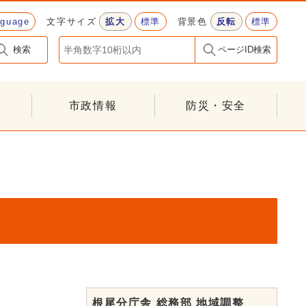
nguage
文字サイズ
拡大
標準
背景色
反転
標準
検索
ページID検索
市政情報
防災・安全
根尾分庁舎 総務部 地域調整