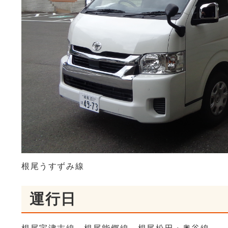
根尾うすずみ線
運行日