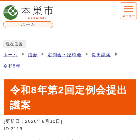
ページの先頭です
メニュー
ホーム
ここから本文です
現在位置
ホーム
議会
定例会・臨時会
提出議案
令和8年
令和8年第2回定例会提出
議案
[更新日：
2026年6月30日
]
ID:3119