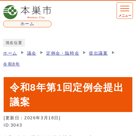
ページの先頭です
メニュー
ホーム
ここから本文です
現在位置
ホーム
議会
定例会・臨時会
提出議案
令和8年
令和8年第1回定例会提出
議案
[更新日：
2026年3月18日
]
ID:3043