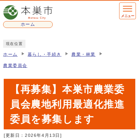
ページの先頭です
メニュー
ホーム
ここから本文です
現在位置
ホーム
暮らし・手続き
農業・林業
農業委員会
【再募集】本巣市農業委
員会農地利用最適化推進
委員を募集します
[更新日：
2026年4月13日
]