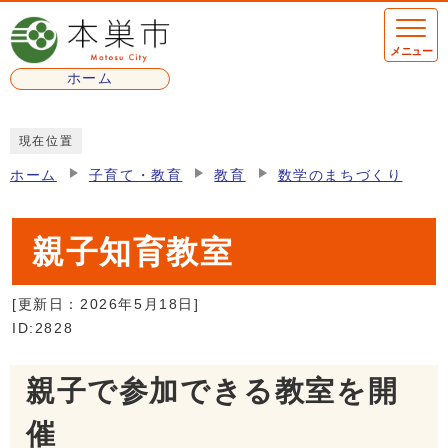
ページの先頭です
メニュー
ホーム
ここから本文です
現在位置
ホーム
子育て・教育
教育
数学のまちづくり
親子知育教室
[更新日：
2026年5月18日
]
ID:2828
親子で参加できる教室を開
催