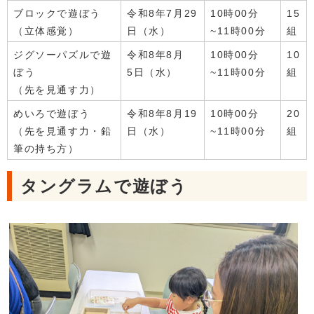
ブロックで遊ぼう
令和8年7月29
10時00分
15
（立体感覚）
日（水）
~11時00分
組
ジグソーパズルで遊
令和8年8月
10時00分
10
ぼう
5日（水）
~11時00分
組
（先を見通す力）
めいろで遊ぼう
令和8年8月19
10時00分
20
（先を見通す力・鉛
日（水）
~11時00分
組
筆の持ち方）
タングラムで遊ぼう