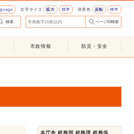
nguage
文字サイズ
拡大
標準
背景色
反転
標準
検索
ページID検索
市政情報
防災・安全
本庁舎 総務部 総務課 総務係