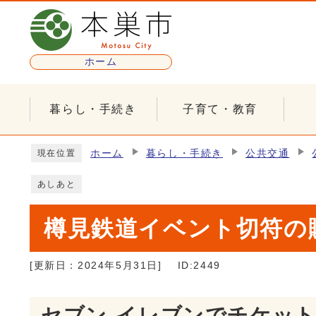
ページの先頭です
ホーム
暮らし・手続き
子育て・教育
ここから本文です
ホーム
暮らし・手続き
公共交通
現在位置
あしあと
樽見鉄道イベント切符の
[更新日：
2024年5月31日
]
ID:2449
セブン-イレブンでチケッ