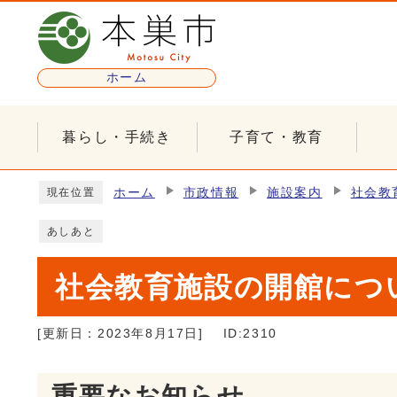
ページの先頭です
ホーム
暮らし・手続き
子育て・教育
ここから本文です
ホーム
市政情報
施設案内
社会教
現在位置
あしあと
社会教育施設の開館につ
[更新日：
2023年8月17日
]
ID:2310
重要なお知らせ