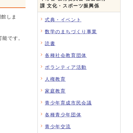
課 文化・スポーツ振興係
開館しま
式典・イベント
数学のまちづくり事業
可能です。
読書
各種社会教育団体
ボランティア活動
人権教育
家庭教育
青少年育成市民会議
各種青少年団体
青少年交流