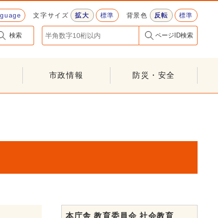
nguage
文字サイズ
拡大
標準
背景色
反転
標準
検索
ページID検索
市政情報
防災・安全
本庁舎 教育委員会 社会教育