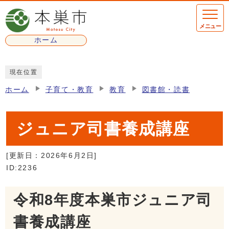
ページの先頭です
メニュー
ホーム
ここから本文です
現在位置
ホーム
子育て・教育
教育
図書館・読書
ジュニア司書養成講座
[更新日：
2026年6月2日
]
ID:2236
令和8年度本巣市ジュニア司
書養成講座