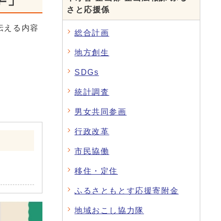
さと応援係
伝える内容
総合計画
地方創生
SDGs
統計調査
男女共同参画
行政改革
市民協働
移住・定住
ふるさともとす応援寄附金
地域おこし協力隊