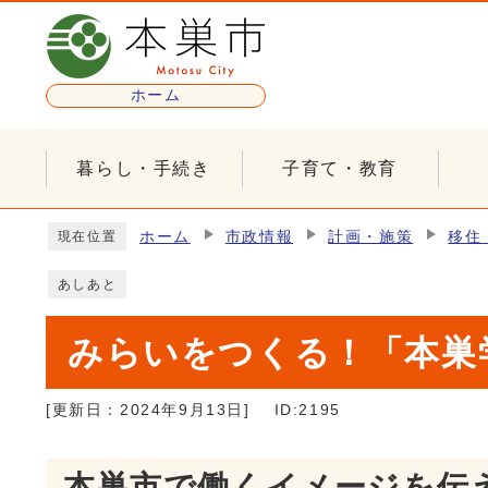
ページの先頭です
ホーム
暮らし・手続き
子育て・教育
ここから本文です
ホーム
市政情報
計画・施策
移住
現在位置
あしあと
みらいをつくる！「本巣
[更新日：
2024年9月13日
]
ID:2195
本巣市で働くイメージを伝