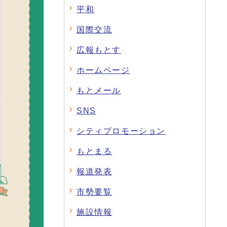
平和
国際交流
広報もとす
ホームページ
もとメール
SNS
シティプロモーション
もとまる
報道発表
市勢要覧
施設情報