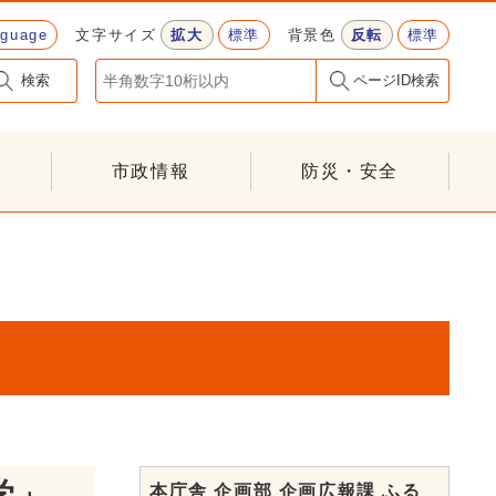
nguage
文字サイズ
拡大
標準
背景色
反転
標準
検索
ページID検索
市政情報
防災・安全
学」
本庁舎 企画部 企画広報課 ふる