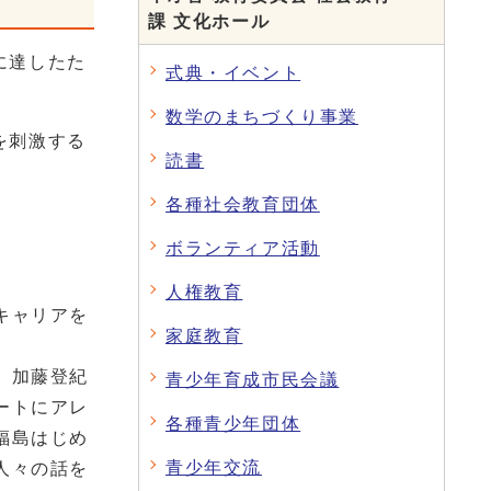
課 文化ホール
に達したた
式典・イベント
数学のまちづくり事業
を刺激する
読書
各種社会教育団体
ボランティア活動
人権教育
キャリアを
家庭教育
、加藤登紀
青少年育成市民会議
ートにアレ
各種青少年団体
福島はじめ
青少年交流
人々の話を