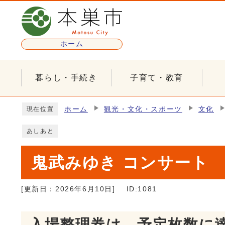
ページの先頭です
ホーム
暮らし・手続き
子育て・教育
ここから本文です
ホーム
観光・文化・スポーツ
文化
現在位置
あしあと
鬼武みゆき コンサート
[更新日：
2026年6月10日
]
ID:1081
入場整理券は、予定枚数に