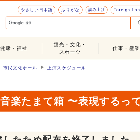
読み上げ
やさしい日本語
ふりがな
Foreign La
観光・文化・
健康・福祉
仕事・産業
スポーツ
市民文化ホール
上演スケジュール
 音楽たまて箱 〜表現するっ
達したため配布を終了しました。