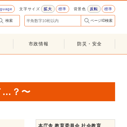
nguage
文字サイズ
拡大
標準
背景色
反転
標準
検索
ページID検索
市政情報
防災・安全
て…？〜
本庁舎 教育委員会 社会教育