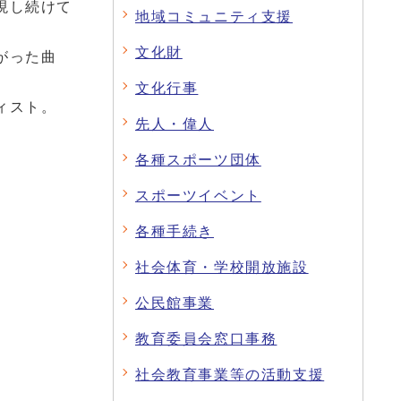
現し続けて
地域コミュニティ支援
文化財
がった曲
文化行事
ィスト。
先人・偉人
各種スポーツ団体
スポーツイベント
各種手続き
社会体育・学校開放施設
公民館事業
教育委員会窓口事務
社会教育事業等の活動支援