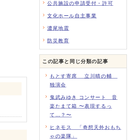
公共施設の申請受付・許可
文化ホール自主事業
濃尾地震
防災教育
この記事と同じ分類の記事
もとす寄席 立川晴の輔
独演会
鬼武みゆき コンサート 音
楽たまて箱 〜表現するっ
て…？〜
ヒネモス 「奇想天外おもち
ゃの楽隊」