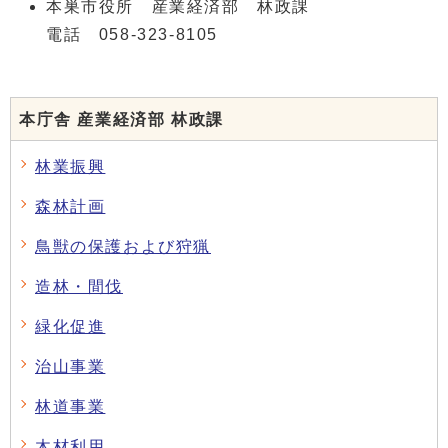
本巣市役所 産業経済部 林政課
電話 058-323-8105
本庁舎 産業経済部 林政課
林業振興
森林計画
鳥獣の保護および狩猟
造林・間伐
緑化促進
治山事業
林道事業
木材利用