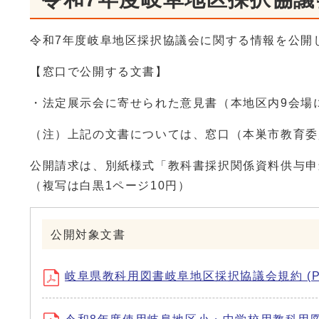
令和7年度岐阜地区採択協議会に関する情報を公開
【窓口で公開する文書】
・法定展示会に寄せられた意見書（本地区内9会場
（注）上記の文書については、窓口（本巣市教育委
公開請求は、別紙様式「教科書採択関係資料供与申
（複写は白黒1ページ10円）
公開対象文書
岐阜県教科用図書岐阜地区採択協議会規約 (PDF