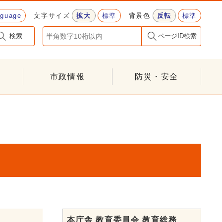
nguage
文字サイズ
拡大
標準
背景色
反転
標準
検索
ページID検索
市政情報
防災・安全
本庁舎 教育委員会 教育総務