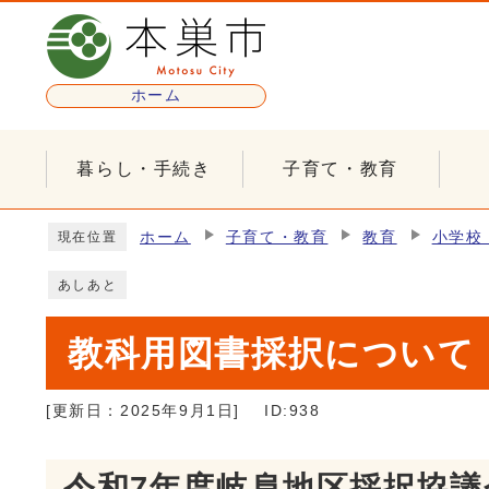
ページの先頭です
ホーム
暮らし・手続き
子育て・教育
ここから本文です
ホーム
子育て・教育
教育
小学校
現在位置
あしあと
教科用図書採択について
[更新日：
2025年9月1日
]
ID:938
令和7年度岐阜地区採択協