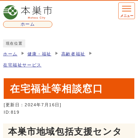
ページの先頭です
メニュー
ホーム
ここから本文です
現在位置
ホーム
健康・福祉
高齢者福祉
在宅福祉サービス
在宅福祉等相談窓口
[更新日：
2024年7月16日
]
ID:819
本巣市地域包括支援センタ