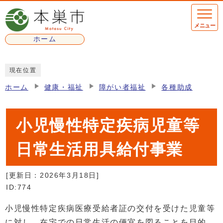
ページの先頭です
メニュー
ホーム
ここから本文です
現在位置
ホーム
健康・福祉
障がい者福祉
各種助成
小児慢性特定疾病児童等
日常生活用具給付事業
[更新日：
2026年3月18日
]
ID:774
小児慢性特定疾病医療受給者証の交付を受けた児童等
に対し、在宅での日常生活の便宜を図ることを目的