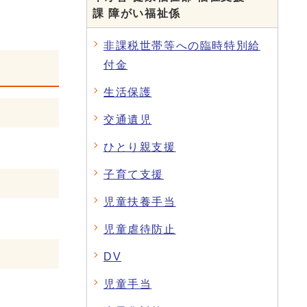
課 障がい福祉係
非課税世帯等への臨時特別給
付金
生活保護
交通遺児
ひとり親支援
子育て支援
児童扶養手当
児童虐待防止
DV
児童手当