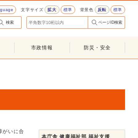
nguage
文字サイズ
拡大
標準
背景色
反転
標準
検索
ページID検索
市政情報
防災・安全
障がいに合
本庁舎 健康福祉部 福祉支援