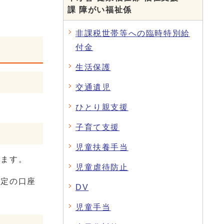
課 障がい福祉係
非課税世帯等への臨時特別給
付金
生活保護
交通遺児
ひとり親支援
子育て支援
児童扶養手当
きます。
児童虐待防止
指定の口座
DV
児童手当