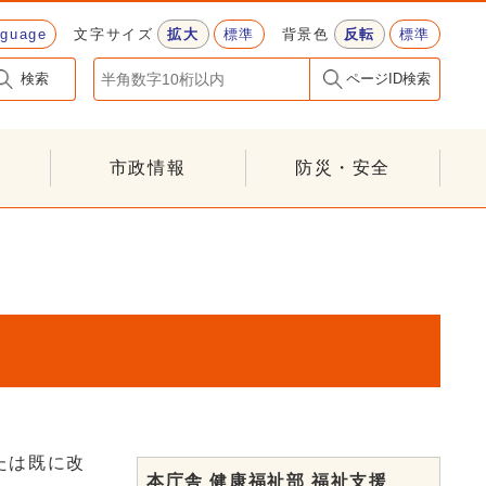
nguage
文字サイズ
拡大
標準
背景色
反転
標準
検索
ページID検索
市政情報
防災・安全
たは既に改
本庁舎 健康福祉部 福祉支援