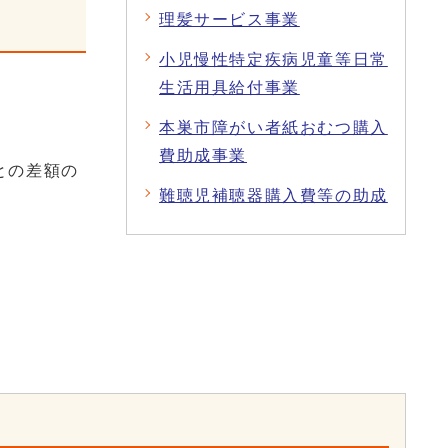
理髪サービス事業
小児慢性特定疾病児童等日常
生活用具給付事業
本巣市障がい者紙おむつ購入
費助成事業
との差額の
難聴児補聴器購入費等の助成