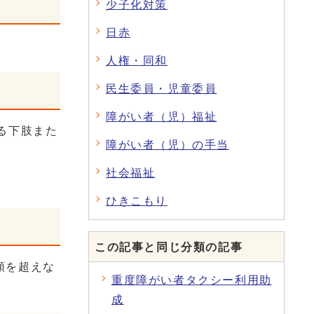
少子化対策
日赤
人権・同和
民生委員・児童委員
障がい者（児）福祉
る下肢また
障がい者（児）の手当
社会福祉
ひきこもり
この記事と同じ分類の記事
額を超えな
重度障がい者タクシー利用助
成