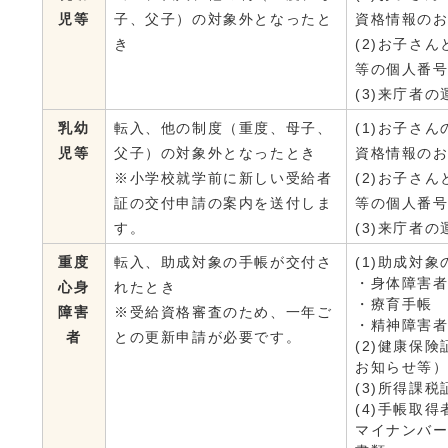
児等
子、父子）の対象外となったと
資格情報の
き
(2)お子さ
等の個人番
(3)来庁者
乳幼
転入、他の制度（重度、母子、
(1)お子さ
児等
父子）の対象外となったとき
資格情報の
※小学校就学前に新しい受給者
(2)お子さ
証の交付申請の案内を送付しま
等の個人番
す。
(3)来庁者
重度
転入、助成対象の手帳が交付さ
(1)助成対象
・身体障害
心身
れたとき
・療育手帳
障害
※受給資格審査のため、一年ご
・精神障害
者
との更新申請が必要です。
(2)健康保
お知らせ等
(3)所得課
(4)手帳取
マイナンバ