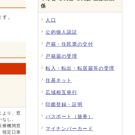
係
ます。
人口
公的個人認証
戸籍・住民票の交付
戸籍届の受理
転入・転出・転居届等の受理
住基ネット
広域相互発行
印鑑登録・証明
により、窓
パスポート（旅券）
いなし。
医療機関窓
マイナンバーカード
、指定口座