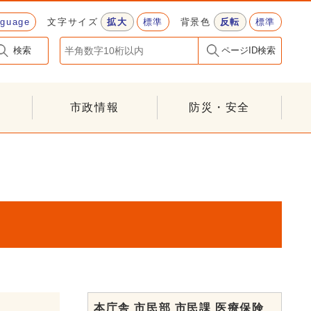
nguage
文字サイズ
拡大
標準
背景色
反転
標準
検索
ページID検索
市政情報
防災・安全
本庁舎 市民部 市民課 医療保険