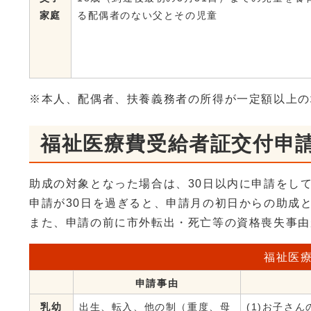
家庭
る配偶者のない父とその児童
※本人、配偶者、扶養義務者の所得が一定額以上の
福祉医療費受給者証交付申
助成の対象となった場合は、30日以内に申請をし
申請が30日を過ぎると、申請月の初日からの助成
また、申請の前に市外転出・死亡等の資格喪失事由
福祉医
申請事由
乳幼
出生、転入、他の制（重度、母
(1)お子さ