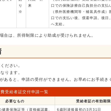
り
来
口での保険診療自己負担分の支払
※
（県外医療機関等・補装具作成）
口での支払い後、償還申請。後日
へ支給。
場合は、所得制限により助成が受けられません。
請
てください。
となります。
があると、申請の受付ができません。お早めにお手続き
療費受給者証交付申請一覧
必要なもの
受給者証の有効期限
んの健康保険証等（資格確認書、
6歳到達後最初の3月31日