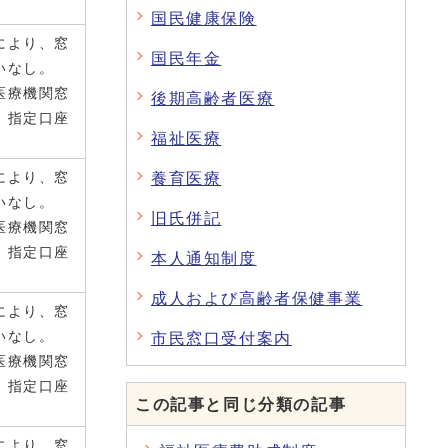
国民健康保険
により、窓
国民年金
いなし。
医療機関窓
後期高齢者医療
、指定口座
福祉医療
により、窓
養育医療
いなし。
旧氏併記
医療機関窓
、指定口座
本人通知制度
成人および高齢者保健事業
により、窓
いなし。
市民窓口受付案内
医療機関窓
、指定口座
この記事と同じ分類の記事
により、窓