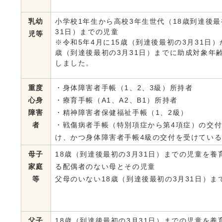
乳幼
小学校1年生から高校3年生世代（18歳到達後最
31日）までの児童
児等
※令和5年4月に15歳（到達後最初の3月31日）
歳（到達後最初の3月31日）までに助成対象年
しました。
重度
・身体障害者手帳（1、2、3級）所持者
心身
・療育手帳（A1、A2、B1）所持者
障害
・精神障害者保健福祉手帳（1、2級）
者
・戦傷病者手帳（特別項症から第4項症）の交
け、かつ身体障害者手帳4級の交付を受けてい
母子
18歳（到達後最初の3月31日）までの児童を養
家庭
る配偶者のない母とその児童
等
父母のいない18歳（到達後最初の3月31日）ま
父子
18歳（到達後最初の3月31日）までの児童を養