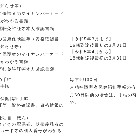
お知らせ等）
んと保護者のマイナンバーカード
号がわかる書類
の運転免許証等本人確認書類
んの健康保険証等（資格確認書、
【令和5年3月まで】
15歳到達後最初の3月31日
お知らせ等）
【令和5年4月から】
んと保護者のマイナンバーカード
18歳到達後最初の3月31日
号がわかる書類
の運転免許証等本人確認書類
の手帳
毎年9月30日
者手帳
※精神障害者保健福祉手帳の有
月30日以前の場合は、手帳の
者保健福祉手帳
で。
険証等（資格確認書、資格情報の
）
税証明書（転入）
得者とその配偶者、扶養義務者の
ーカード等の個人番号がわかる