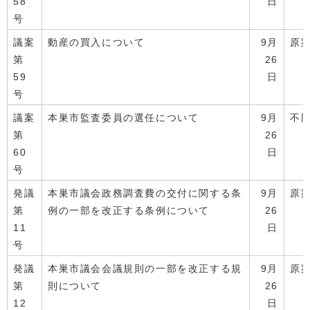
58
日
号
議案
動産の買入について
9月
原
第
26
59
日
号
議案
本巣市監査委員の選任について
9月
不
第
26
60
日
号
発議
本巣市議会政務調査費の交付に関する条
9月
原
第
例の一部を改正する条例について
26
11
日
号
発議
本巣市議会会議規則の一部を改正する規
9月
原
第
則について
26
12
日