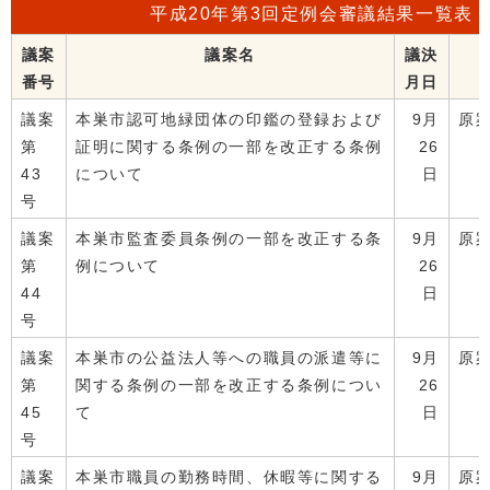
平成20年第3回定例会審議結果一覧表
議案
議案名
議決
番号
月日
議案
本巣市認可地緑団体の印鑑の登録および
9月
原
第
証明に関する条例の一部を改正する条例
26
43
について
日
号
議案
本巣市監査委員条例の一部を改正する条
9月
原
第
例について
26
44
日
号
議案
本巣市の公益法人等への職員の派遣等に
9月
原
第
関する条例の一部を改正する条例につい
26
45
て
日
号
議案
本巣市職員の勤務時間、休暇等に関する
9月
原