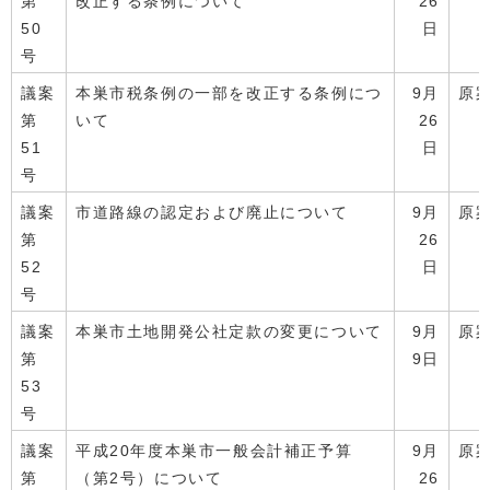
第
改正する条例について
26
50
日
号
議案
本巣市税条例の一部を改正する条例につ
9月
原
第
いて
26
51
日
号
議案
市道路線の認定および廃止について
9月
原
第
26
52
日
号
議案
本巣市土地開発公社定款の変更について
9月
原
第
9日
53
号
議案
平成20年度本巣市一般会計補正予算
9月
原
第
（第2号）について
26