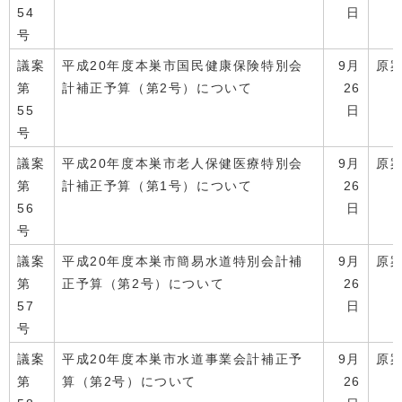
54
日
号
議案
平成20年度本巣市国民健康保険特別会
9月
原
第
計補正予算（第2号）について
26
55
日
号
議案
平成20年度本巣市老人保健医療特別会
9月
原
第
計補正予算（第1号）について
26
56
日
号
議案
平成20年度本巣市簡易水道特別会計補
9月
原
第
正予算（第2号）について
26
57
日
号
議案
平成20年度本巣市水道事業会計補正予
9月
原
第
算（第2号）について
26