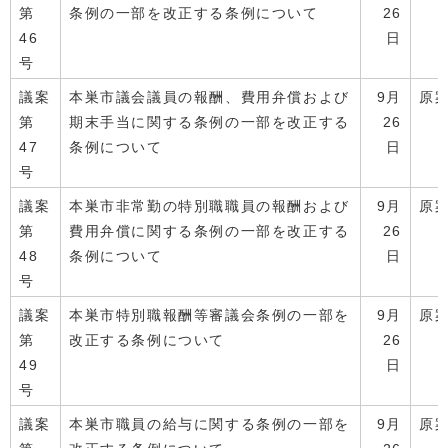
第
条例の一部を改正する条例について
26
46
日
号
議案
本巣市議会議員の報酬、費用弁償および
9月
原
第
期末手当に関する条例の一部を改正する
26
47
条例について
日
号
議案
本巣市非常勤の特別職職員の報酬および
9月
原
第
費用弁償に関する条例の一部を改正する
26
48
条例について
日
号
議案
本巣市特別職報酬等審議会条例の一部を
9月
原
第
改正する条例について
26
49
日
号
議案
本巣市職員の給与に関する条例の一部を
9月
原