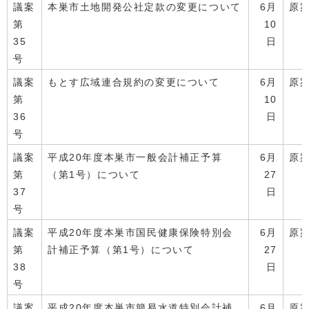
議案
本巣市土地開発公社定款の変更について
6月
原
第
10
35
日
号
議案
もとす広域連合規約の変更について
6月
原
第
10
36
日
号
議案
平成20年度本巣市一般会計補正予算
6月
原
第
（第1号）について
27
37
日
号
議案
平成20年度本巣市国民健康保険特別会
6月
原
第
計補正予算（第1号）について
27
38
日
号
議案
平成20年度本巣市簡易水道特別会計補
6月
原