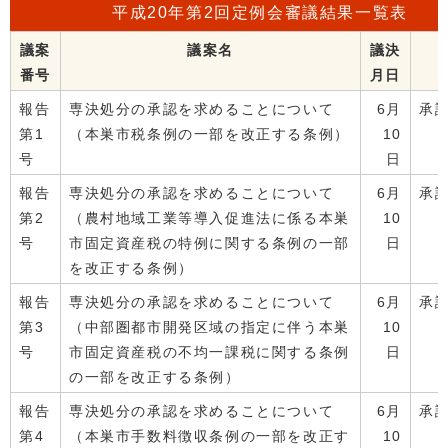
平成20年第2回定例会審議結果一覧表
議案
議案名
議決
番号
月日
報告
専決処分の承認を求めることについて
6月
承
第1
（本巣市税条例の一部を改正する条例）
10
号
日
報告
専決処分の承認を求めることについて
6月
承
第2
（農村地域工業等導入促進法に係る本巣
10
号
市固定資産税の特例に関する条例の一部
日
を改正する条例）
報告
専決処分の承認を求めることについて
6月
承
第3
（中部圏都市開発区域の指定に伴う本巣
10
号
市固定資産税の不均一課税に関する条例
日
の一部を改正する条例）
報告
専決処分の承認を求めることについて
6月
承
第4
（本巣市手数料徴収条例の一部を改正す
10