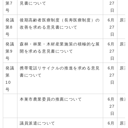
第7
見書について
27
号
日
発議
後期高齢者医療制度（長寿医療制度）の
6月
原
第8
改善を求める意見書について
27
号
日
発議
森林・林業・木材産業施策の積極的な展
6月
原
第9
開を求める意見書について
27
号
日
発議
携帯電話リサイクルの推進を求める意見
6月
原
第
書について
27
10
日
号
本巣市農業委員の推薦について
6月
推
27
日
議員派遣について
6月
原