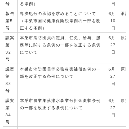
号
る条例）
日
報告
専決処分の承認を求めることについて
6月
承
第5
（本巣市国民健康保険税条例の一部を改
10
号
正する条例）
日
議案
本巣市消防団員の定員、任免、給与、服
6月
原
第
務等に関する条例の一部を改正する条例
27
32
について
日
号
議案
本巣市消防団員等公務災害補償条例の一
6月
原
第
部を改正する条例について
27
33
日
号
議案
本巣市農業集落排水事業分担金徴収条例
6月
原
第
の一部を改正する条例について
27
34
日
号