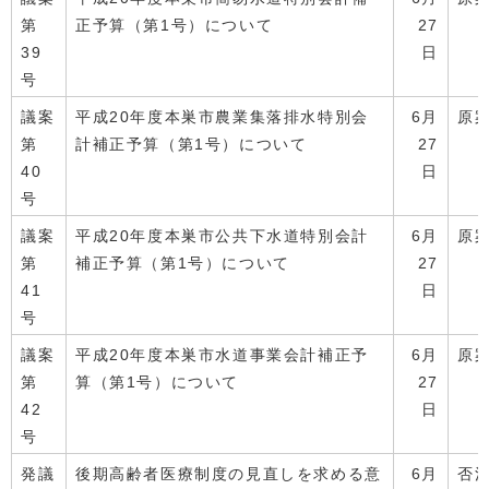
第
正予算（第1号）について
27
39
日
号
議案
平成20年度本巣市農業集落排水特別会
6月
原
第
計補正予算（第1号）について
27
40
日
号
議案
平成20年度本巣市公共下水道特別会計
6月
原
第
補正予算（第1号）について
27
41
日
号
議案
平成20年度本巣市水道事業会計補正予
6月
原
第
算（第1号）について
27
42
日
号
発議
後期高齢者医療制度の見直しを求める意
6月
否