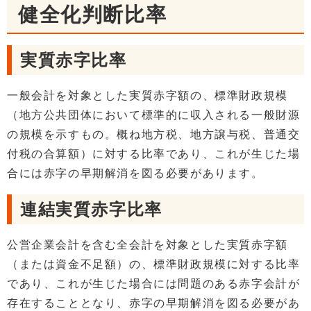
健全化判断比率
実質赤字比率
一般会計を対象とした実質赤字額の、標準財政規模
（地方公共団体において標準的に収入される一般財源
の規模を示すもの。概ね地方税、地方譲与税、普通交
付税の合算額）に対する比率であり、これが生じた場
合には赤字の早期解消を図る必要があります。
連結実質赤字比率
公営企業会計を含む全会計を対象とした実質赤字額
（または資金不足額）の、標準財政規模に対する比率
であり、これが生じた場合には問題のある赤字会計が
存在することとなり、赤字の早期解消を図る必要があ