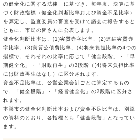
の健全化に関する法律」に基づき、毎年度、決算に基
づく財政指標（健全化判断比率および資金不足比率）
を算定し、監査委員の審査を受けて議会に報告すると
ともに、市民の皆さんに公表します。
健全化判断比率は、(1)実質赤字比率、(2)連結実質赤
字比率、(3)実質公債費比率、(4)将来負担比率の4つの
指標で、それぞれの比率に応じて「健全段階」・「早
期健全化」・「財政再生」の3段階（(4)将来負担比率
には財政再生はなし）に区分されます。
資金不足比率は、公営企業会計ごとに算定するもの
で、「健全段階」・「経営健全化」の2段階に区分さ
れます。
本巣市の健全化判断比率および資金不足比率は、別添
の資料のとおり、各指標とも「健全段階」となってい
ます。