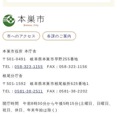
市へのアクセス
各課のご案内
本巣市役所 本庁舎
〒501-0491 岐阜県本巣市早野255番地
TEL：
058-323-1155
FAX：058-323-1156
根尾分庁舎
〒501-1592 岐阜県本巣市根尾板所625番地1
TEL：
0581-38-2511
FAX：0581-38-2202
開庁時間 午前8時30分から午後5時15分(土曜日、日曜日、
祝日、休日、年末年始は除く)