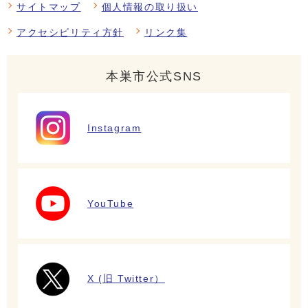
サイトマップ
個人情報の取り扱い
アクセシビリティ方針
リンク集
本巣市公式SNS
Instagram
YouTube
X (旧 Twitter）