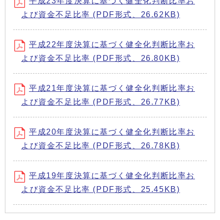
平成23年度決算に基づく健全化判断比率お
よび資金不足比率 (PDF形式、26.62KB)
平成22年度決算に基づく健全化判断比率お
よび資金不足比率 (PDF形式、26.80KB)
平成21年度決算に基づく健全化判断比率お
よび資金不足比率 (PDF形式、26.77KB)
平成20年度決算に基づく健全化判断比率お
よび資金不足比率 (PDF形式、26.78KB)
平成19年度決算に基づく健全化判断比率お
よび資金不足比率 (PDF形式、25.45KB)