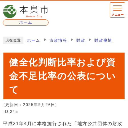
ページの先頭です
メニュー
ホーム
ここから本文です
ホーム
市政情報
財政
財政事情
現在位置
健全化判断比率および資
金不足比率の公表につい
て
[更新日：
2025年9月26日
]
ID:245
平成21年4月に本格施行された「地方公共団体の財政