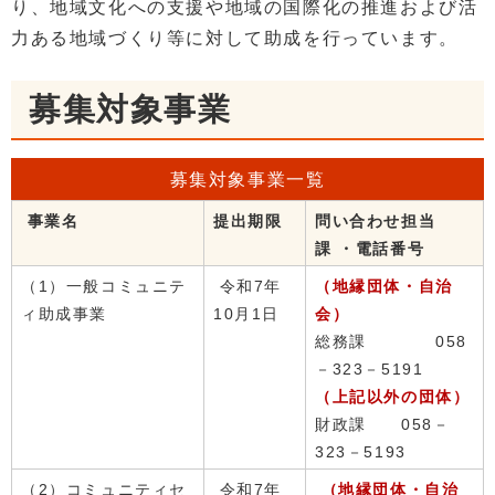
り、地域文化への支援や地域の国際化の推進および活
力ある地域づくり等に対して助成を行っています。
募集対象事業
募集対象事業一覧
事業名
提出期限
問い合わせ担当
課 ・電話番号
（1）一般コミュニテ
令和7年
（地縁団体・自治
ィ助成事業
10月1日
会）
総務課 058
－323－5191
（上記以外の団体）
財政課 058－
323－5193
（2）コミュニティセ
令和7年
（地縁団体・自治