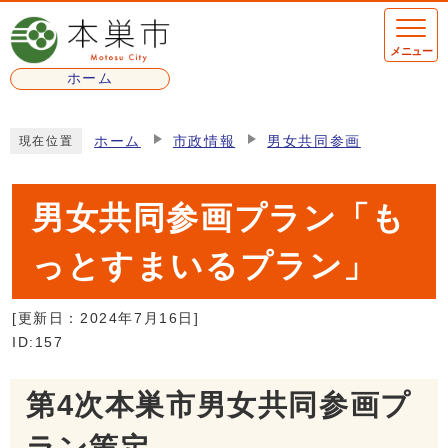
ページの先頭です
メニュー
ホーム
ここから本文です
ホーム
市政情報
男女共同参画
現在位置
男女共同参画プラン「も
っとすまいるプラン」
[更新日：
2024年7月16日
]
ID:157
第4次本巣市男女共同参画プ