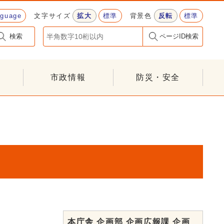
nguage
文字サイズ
拡大
標準
背景色
反転
標準
検索
ページID検索
市政情報
防災・安全
本庁舎 企画部 企画広報課 企画