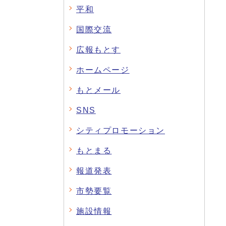
平和
国際交流
広報もとす
ホームページ
もとメール
SNS
シティプロモーション
もとまる
報道発表
市勢要覧
施設情報