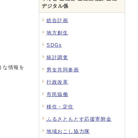
デジタル係
総合計画
地方創生
SDGs
統計調査
まな情報を
男女共同参画
行政改革
市民協働
移住・定住
ふるさともとす応援寄附金
地域おこし協力隊