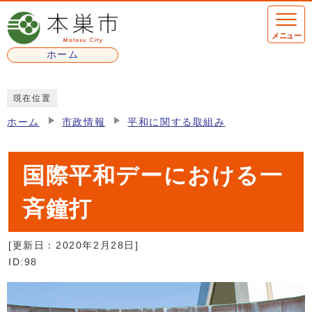
ページの先頭です
メニュー
ホーム
ここから本文です
現在位置
ホーム
市政情報
平和に関する取組み
国際平和デーにおける一
斉鐘打
[更新日：
2020年2月28日
]
ID:98