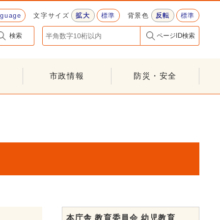
nguage
文字サイズ
拡大
標準
背景色
反転
標準
検索
ページID検索
市政情報
防災・安全
本庁舎 教育委員会 幼児教育