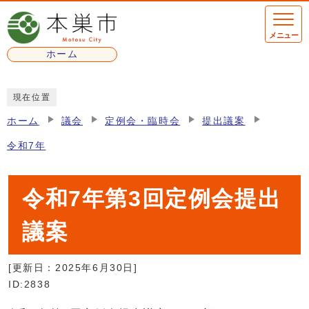
ページの先頭です
メニュー
ホーム
ここから本文です
現在位置
ホーム
議会
定例会・臨時会
提出議案
令和7年
令和7年第3回定例会提出
議案
[更新日：
2025年6月30日
]
ID:2838