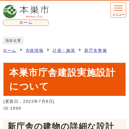
ページの先頭です
メニュー
ホーム
ここから本文です
現在位置
ホーム
市政情報
計画・施策
新庁舎整備
本巣市庁舎建設実施設計
について
[更新日：
2022年7月8日
]
ID:1999
新庁舎の建物の詳細な設計