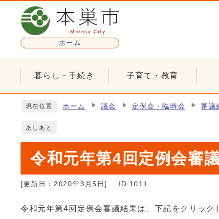
ページの先頭です
ホーム
暮らし・手続き
子育て・教育
ここから本文です
ホーム
議会
定例会・臨時会
審議
現在位置
あしあと
令和元年第4回定例会審
[更新日：
2020年3月5日
]
ID:1011
令和元年第4回定例会審議結果は、下記をクリック