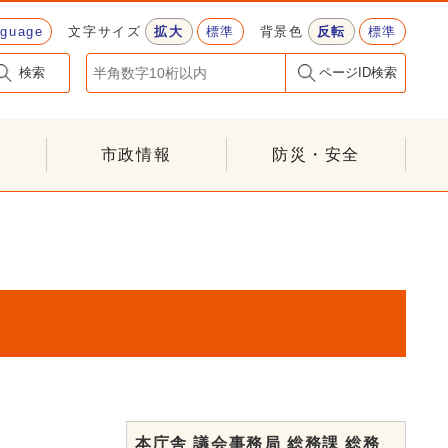
nguage
文字サイズ
拡大
標準
背景色
反転
標準
検索
ページID検索
市政情報
防災・安全
本庁舎 議会事務局 総務課 総務