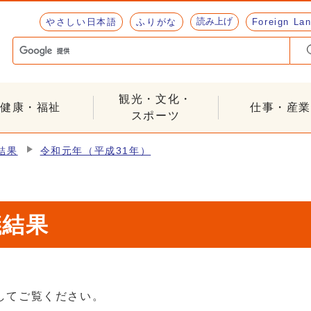
読み上げ
やさしい日本語
ふりがな
Foreign La
観光・文化・
健康・福祉
仕事・産業
スポーツ
結果
令和元年（平成31年）
議結果
してご覧ください。