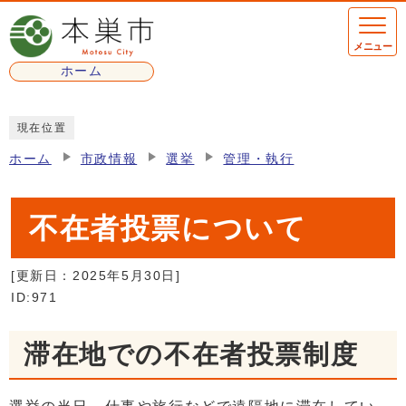
ページの先頭です
メニュー
ホーム
ここから本文です
現在位置
ホーム
市政情報
選挙
管理・執行
不在者投票について
[更新日：
2025年5月30日
]
ID:971
滞在地での不在者投票制度