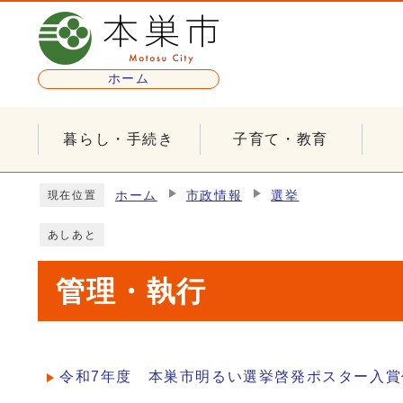
ページの先頭です
ホーム
暮らし・手続き
子育て・教育
ここから本文です
ホーム
市政情報
選挙
現在位置
あしあと
管理・執行
令和7年度 本巣市明るい選挙啓発ポスター入賞
メインメニュー