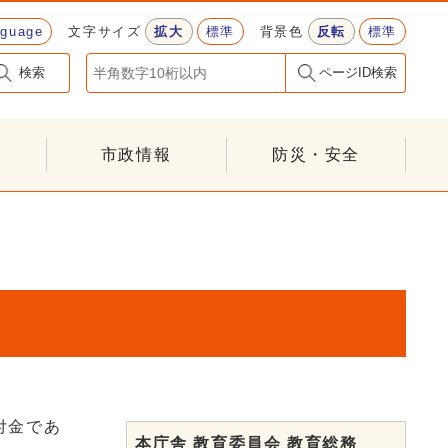
nguage
文字サイズ
拡大
標準
背景色
反転
標準
検索
ページID検索
市政情報
防災・安全
付金であ
本庁舎 教育委員会 教育総務