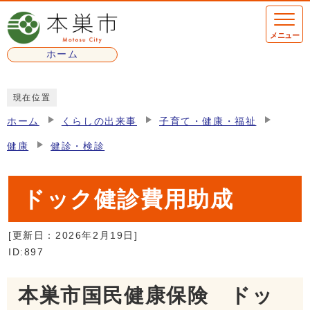
ページの先頭です
メニュー
ホーム
ここから本文です
現在位置
ホーム
くらしの出来事
子育て・健康・福祉
健康
健診・検診
ドック健診費用助成
[更新日：
2026年2月19日
]
ID:897
本巣市国民健康保険 ドッ