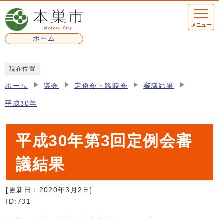
ページの先頭です
メニュー
ホーム
ここから本文です
現在位置
ホーム
議会
定例会・臨時会
審議結果
平成30年
平成30年第3回定例会審
議結果
[更新日：
2020年3月2日
]
ID:731