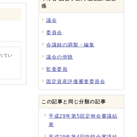
係
議会
委員会
会議録の調製・編集
されてい
議会の傍聴
監査委員
固定資産評価審査委員会
この記事と同じ分類の記事
平成29年第5回定例会審議結
果
平成29年第4回臨時会審議結