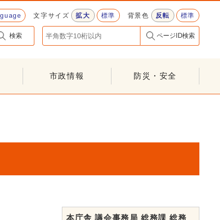
nguage
文字サイズ
拡大
標準
背景色
反転
標準
検索
ページID検索
市政情報
防災・安全
本庁舎 議会事務局 総務課 総務