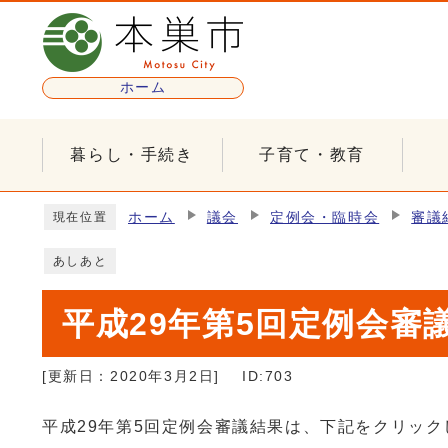
ページの先頭です
ホーム
暮らし・手続き
子育て・教育
ここから本文です
ホーム
議会
定例会・臨時会
審議
現在位置
あしあと
平成29年第5回定例会審
[更新日：
2020年3月2日
]
ID:703
平成29年第5回定例会審議結果は、下記をクリッ