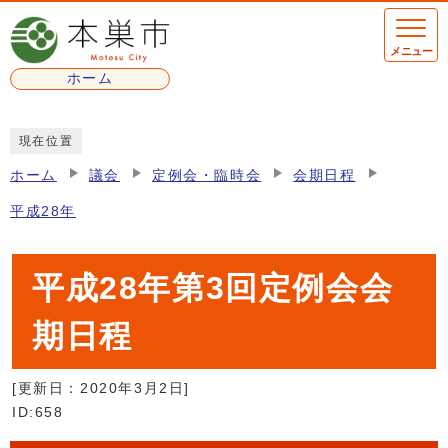
ページの先頭です
メニュー
ホーム
ここから本文です
現在位置
ホーム
議会
定例会・臨時会
会期日程
平成28年
平成28年第3回定例会会
期日程
[更新日：
2020年3月2日
]
ID:658